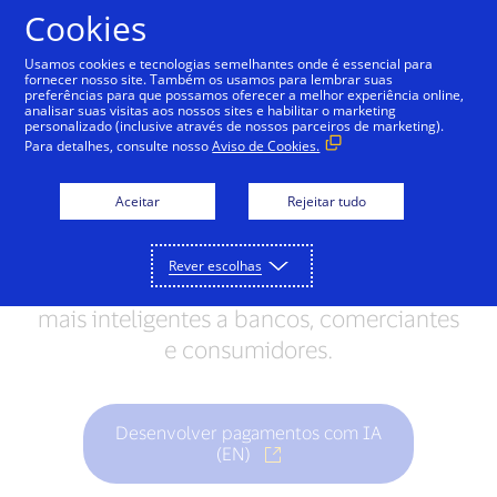
Ir para o conteúdo
Cookies
Usamos cookies e tecnologias semelhantes onde é essencial para
fornecer nosso site. Também os usamos para lembrar suas
preferências para que possamos oferecer a melhor experiência online,
VisaNet
Visa Cloud Connect
VisaNet + AI
analisar suas visitas aos nossos sites e habilitar o marketing
personalizado (inclusive através de nossos parceiros de marketing).
Para detalhes, consulte nosso
Aviso de Cookies.
VisaNet + AI
Aceitar
Rejeitar tudo
O VisaNet + AI é um conjunto de serviços
de rede que ajuda a fornecer uma
Rever escolhas
autorização, compensação e liquidação
mais inteligentes a bancos, comerciantes
e consumidores.
Desenvolver pagamentos com IA
(EN)