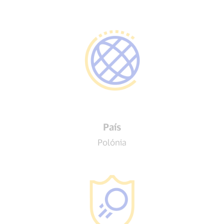
País
Polónia