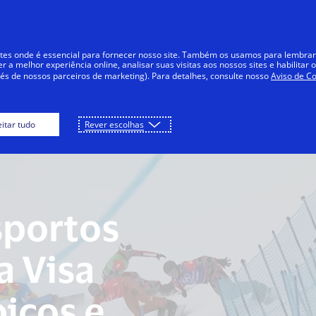
Ir para o conteúdo
Particulares
Empresas
Inovadores
tes onde é essencial para fornecer nosso site. Também os usamos para lembrar
a melhor experiência online, analisar suas visitas aos nossos sites e habilitar o
vés de nossos parceiros de marketing). Para detalhes, consulte nosso
Aviso de Co
eitar tudo
Rever escolhas
sportos
a Visa
icos e