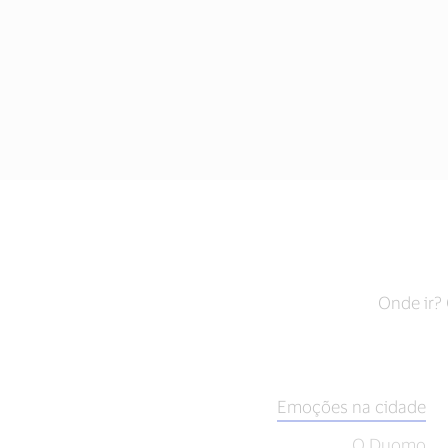
Onde ir?
Emoções na cidade
O Duomo