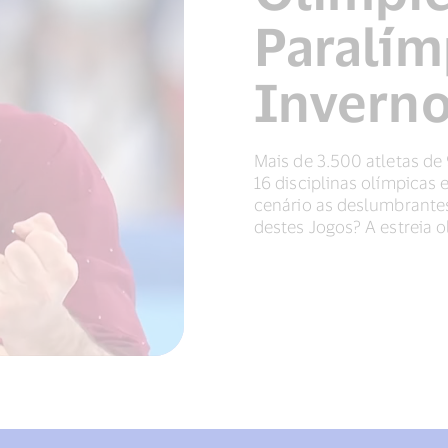
com
Paralím
a
Visa
Inverno
Mais de 3.500 atletas de
16 disciplinas olímpicas
cenário as deslumbrantes
destes Jogos? A estreia 