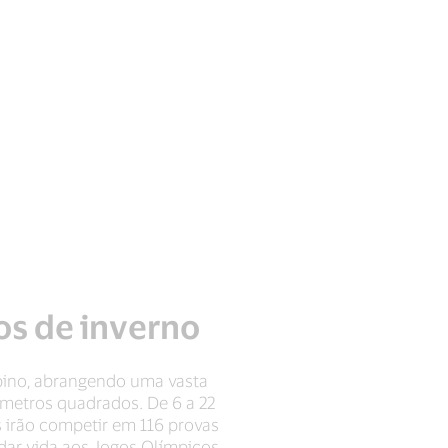
os de inverno
pino, abrangendo uma vasta
metros quadrados. De 6 a 22
s irão competir em 116 provas
a dar vida aos Jogos Olímpicos