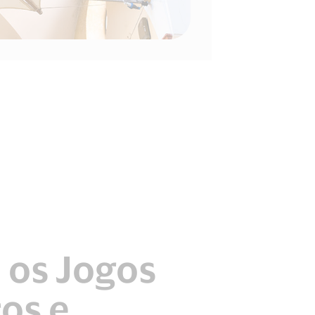
 os Jogos
os e