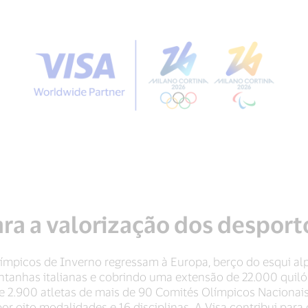
ara a valorização dos desport
límpicos de Inverno regressam à Europa, berço do esqui al
tanhas italianas e cobrindo uma extensão de 22.000 quiló
de 2.900 atletas de mais de 90 Comités Olímpicos Nacionai
por oito modalidades e 16 disciplinas. A Visa contribui par