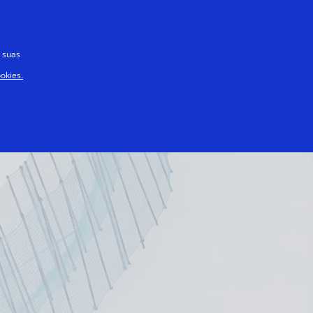
Toda a gente
 suas
okies.