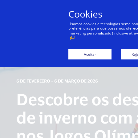
Cookies
Usamos cookies e tecnologias semelhan
preferências para que possamos oferecer 
marketing personalizado (inclusive atra
Aceitar
Rej
6 DE FEVEREIRO – 6 DE MARÇO DE 2026
Descobre os de
de inverno com 
nos Jogos Olímp