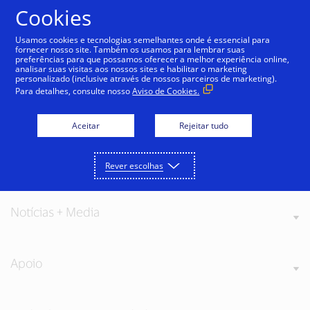
Ir para o conteúdo
Cookies
Usamos cookies e tecnologias semelhantes onde é essencial para
fornecer nosso site. Também os usamos para lembrar suas
preferências para que possamos oferecer a melhor experiência online,
analisar suas visitas aos nossos sites e habilitar o marketing
personalizado (inclusive através de nossos parceiros de marketing).
Para detalhes, consulte nosso
Aviso de Cookies.
Sobre a Visa
Aceitar
Rejeitar tudo
Os nossos valores
Rever escolhas
Notícias + Media
Apoio